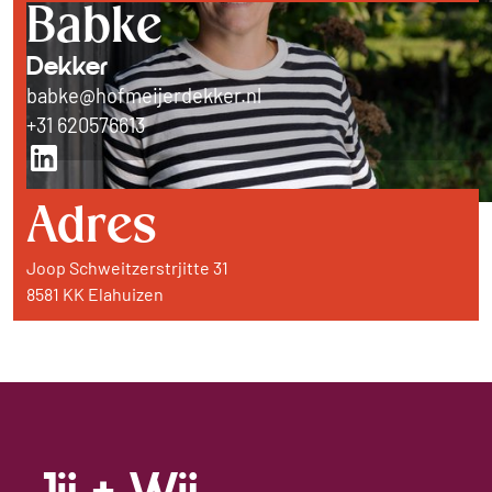
Babke
Dekker
babke@hofmeijerdekker.nl
+31 620576613
Adres
Joop Schweitzerstrjitte 31
8581 KK Elahuizen