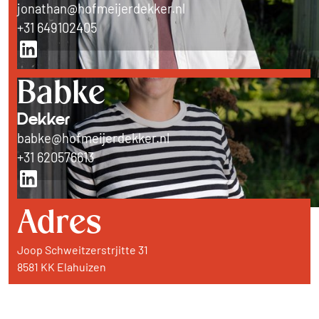
jonathan@hofmeijerdekker.nl
+31 649102405
Babke
Dekker
babke@hofmeijerdekker.nl
+31 620576613
Adres
Joop Schweitzerstrjitte 31
8581 KK Elahuizen