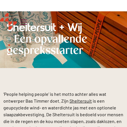
Sheltersuit + Wij
= Een opvallende
Externe script
JavaScript
CSS
gespreksstarter
‘People helping people’ is het motto achter alles wat
ontwerper Bas Timmer doet. Zijn
Sheltersuit
is een
geupcyclede wind- en waterdichte jas met een optionele
slaapzakbevestiging. De Sheltersuit is bedoeld voor mensen
die in de regen en de kou moeten slapen, zoals daklozen, en